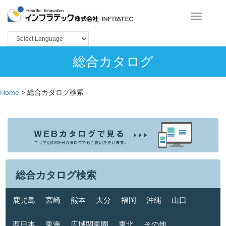
Toggle
navigation
総合カタログ
Home
>
総合カタログ検索
総合カタログ検索
鹿児島
宮崎
熊本
大分
福岡
沖縄
山口
西日本
東海
広域関東圏
東北
その他