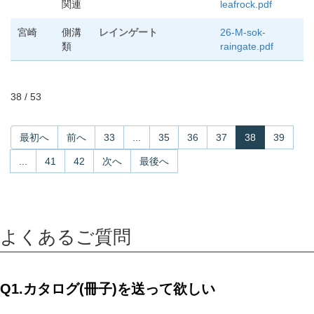
関連
leafrock.pdf
宮崎
側溝
レインゲート
26-M-sok-
類
raingate.pdf
38 / 53
最初へ
前へ
33
...
35
36
37
38
39
...
41
42
次へ
最後へ
よくあるご質問
Q1.カタログ(冊子)を送って欲しい