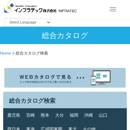
Toggle
navigation
総合カタログ
Home
>
総合カタログ検索
総合カタログ検索
鹿児島
宮崎
熊本
大分
福岡
沖縄
山口
西日本
東海
広域関東圏
東北
その他