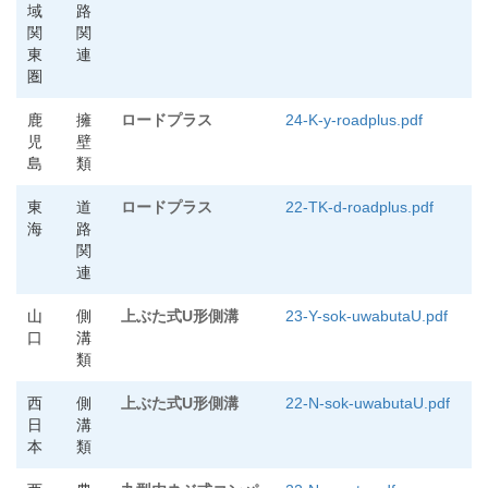
域
路
関
関
東
連
圏
鹿
擁
ロードプラス
24-K-y-roadplus.pdf
児
壁
島
類
東
道
ロードプラス
22-TK-d-roadplus.pdf
海
路
関
連
山
側
上ぶた式U形側溝
23-Y-sok-uwabutaU.pdf
口
溝
類
西
側
上ぶた式U形側溝
22-N-sok-uwabutaU.pdf
日
溝
本
類