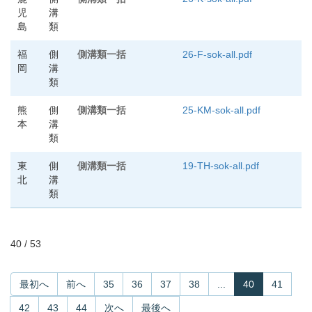
児
溝
島
類
福
側
側溝類一括
26-F-sok-all.pdf
岡
溝
類
熊
側
側溝類一括
25-KM-sok-all.pdf
本
溝
類
東
側
側溝類一括
19-TH-sok-all.pdf
北
溝
類
40 / 53
最初へ
前へ
35
36
37
38
...
40
41
42
43
44
次へ
最後へ