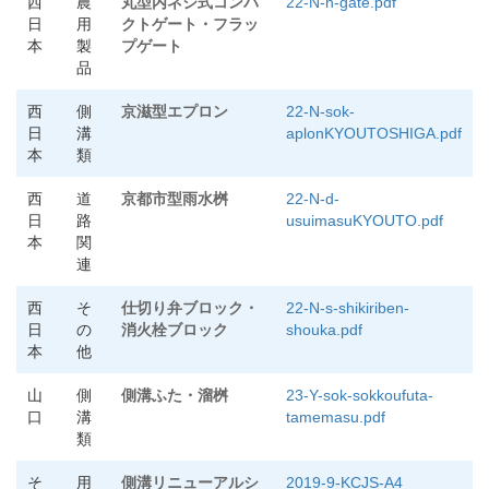
西
農
丸型内ネジ式コンパ
22-N-n-gate.pdf
日
用
クトゲート・フラッ
本
製
プゲート
品
西
側
京滋型エプロン
22-N-sok-
日
溝
aplonKYOUTOSHIGA.pdf
本
類
西
道
京都市型雨水桝
22-N-d-
日
路
usuimasuKYOUTO.pdf
本
関
連
西
そ
仕切り弁ブロック・
22-N-s-shikiriben-
日
の
消火栓ブロック
shouka.pdf
本
他
山
側
側溝ふた・溜桝
23-Y-sok-sokkoufuta-
口
溝
tamemasu.pdf
類
そ
用
側溝リニューアルシ
2019-9-KCJS-A4