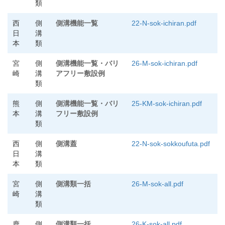
類
西
側
側溝機能一覧
22-N-sok-ichiran.pdf
日
溝
本
類
宮
側
側溝機能一覧・バリ
26-M-sok-ichiran.pdf
崎
溝
アフリー敷設例
類
熊
側
側溝機能一覧・バリ
25-KM-sok-ichiran.pdf
本
溝
フリー敷設例
類
西
側
側溝蓋
22-N-sok-sokkoufuta.pdf
日
溝
本
類
宮
側
側溝類一括
26-M-sok-all.pdf
崎
溝
類
鹿
側
側溝類一括
26-K-sok-all.pdf