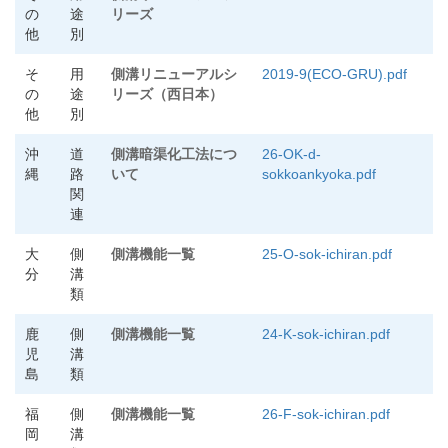
の
途
リーズ
他
別
そ
用
側溝リニューアルシ
2019-9(ECO-GRU).pdf
の
途
リーズ（西日本）
他
別
沖
道
側溝暗渠化工法につ
26-OK-d-
縄
路
いて
sokkoankyoka.pdf
関
連
大
側
側溝機能一覧
25-O-sok-ichiran.pdf
分
溝
類
鹿
側
側溝機能一覧
24-K-sok-ichiran.pdf
児
溝
島
類
福
側
側溝機能一覧
26-F-sok-ichiran.pdf
岡
溝