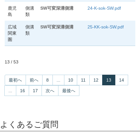
鹿児
側溝
SW可変深溝側溝
24-K-sok-SW.pdf
島
類
広域
側溝
SW可変深溝側溝
25-KK-sok-SW.pdf
関東
類
圏
13 / 53
最初へ
前へ
8
...
10
11
12
13
14
...
16
17
次へ
最後へ
よくあるご質問