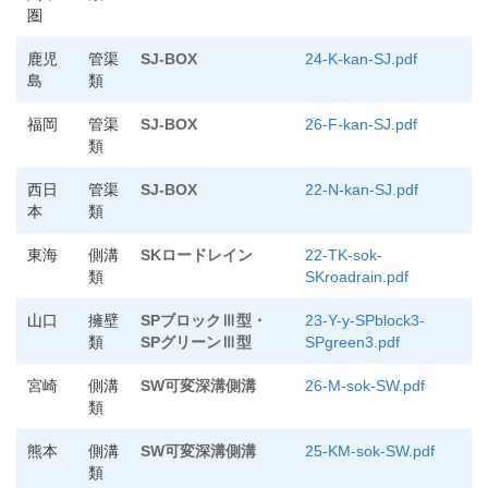
圏
鹿児
管渠
SJ-BOX
24-K-kan-SJ.pdf
島
類
福岡
管渠
SJ-BOX
26-F-kan-SJ.pdf
類
西日
管渠
SJ-BOX
22-N-kan-SJ.pdf
本
類
東海
側溝
SKロードレイン
22-TK-sok-
類
SKroadrain.pdf
山口
擁壁
SPブロックⅢ型・
23-Y-y-SPblock3-
類
SPグリーンⅢ型
SPgreen3.pdf
宮崎
側溝
SW可変深溝側溝
26-M-sok-SW.pdf
類
熊本
側溝
SW可変深溝側溝
25-KM-sok-SW.pdf
類